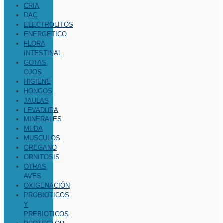
CRIA
DAC
ELECTROLITOS
ENERGETICO
FLORA
INTESTINAL
GOTAS
OJOS
HIGIENE
HONGOS
JAULAS
LEVADURA
MINERALES
MUDA
MUSCULOS
OREGANO
ORNITOSIS
OTRAS
AVES
OXIGENACIÓN
PROBIOTICOS
Y
PREBIOTICOS