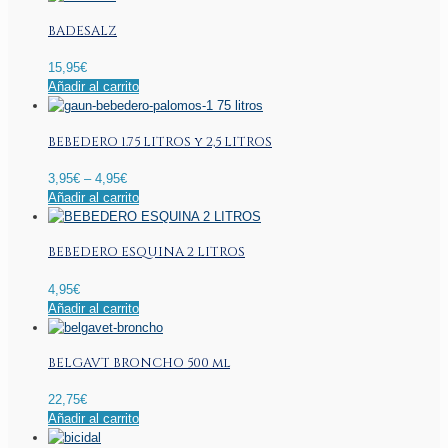
BADESALZ
15,95
€
Añadir al carrito
BEBEDERO 1.75 LITROS y 2,5 LITROS
3,95
€
–
4,95
€
Este
Añadir al carrito
producto
tiene
BEBEDERO ESQUINA 2 LITROS
múltiples
variantes.
4,95
€
Las
Añadir al carrito
opciones
se
pueden
BELGAVT BRONCHO 500 ml
elegir
en
22,75
€
la
Añadir al carrito
página
de