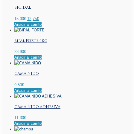
producto
BICIDAL
El
El
15,00
€
12,75
€
precio
precio
Añadir al carrito
original
actual
era:
es:
Bipal FORTE 4kg
15,00€.
12,75€.
23,90
€
Añadir al carrito
CAMA NIDO
9,50
€
Añadir al carrito
CAMA NIDO ADHESIVA
11,30
€
Añadir al carrito