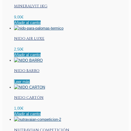
tiene
MINERALVIT 1KG
múltiples
variantes.
9,00
€
Las
Añadir al carrito
opciones
se
pueden
NIDO AIR LUXE
elegir
en
2,50
€
la
Añadir al carrito
página
de
producto
NIDO BARRO
Leer más
NIDO CARTÓN
1,00
€
Añadir al carrito
NUTRAVIAN COMPETICIÓN