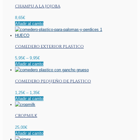
CHAMPU A LA JOJOBA
8,65
€
Añadir al carrito
COMEDERO EXTERIOR PLASTICO
5,95
€
–
9,95
€
Este
Añadir al carrito
producto
tiene
COMEDERO PEQUEÑO DE PLASTICO
múltiples
variantes.
1,25
€
–
1,35
€
Las
Este
Añadir al carrito
opciones
producto
se
tiene
pueden
CROPMILK
múltiples
elegir
variantes.
en
25,00
€
Las
la
Añadir al carrito
opciones
página
se