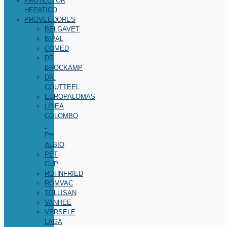
PROTECTOR
HEPATICO
PROVEEDORES
BELGAVET
BIPAL
COMED
DR
BROCKAMP
DR.
COUTTEEL
EUROPALOMAS
LINEA
COLOMBO
-
PH
ALBIO
PET
CUP
ROHNFRIED
ROMVAC
TOLLISAN
VANHEE
VERSELE
LAGA