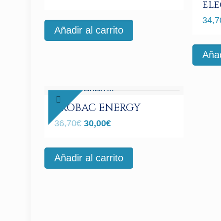
ele
34,7
Añadir al carrito
Añad
PROBAC ENERGY
El
El
36,70
€
30,00
€
precio
precio
original
actual
Añadir al carrito
era:
es:
36,70€.
30,00€.