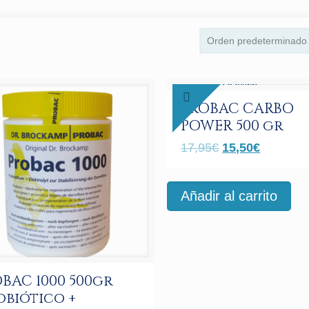
PROBAC CARBO
POWER 500 gr
El
El
17,95
€
15,50
€
precio
precio
original
actual
Añadir al carrito
era:
es:
17,95€.
15,50€.
BAC 1000 500gr
obiótico +