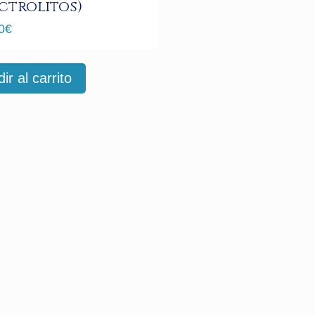
ctrolitos)
0
€
ir al carrito