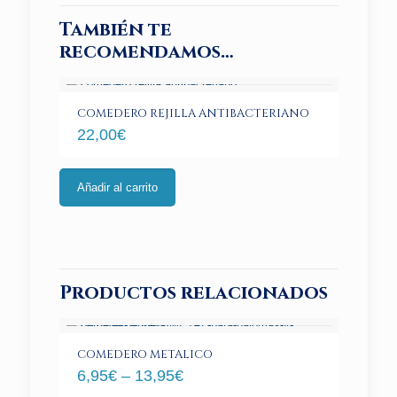
También te
recomendamos…
COMEDERO REJILLA ANTIBACTERIANO
22,00
€
Este
producto
Añadir al carrito
tiene
múltiples
variantes.
Las
opciones
se
Productos relacionados
pueden
elegir
en
la
COMEDERO METALICO
página
6,95
€
–
13,95
€
de