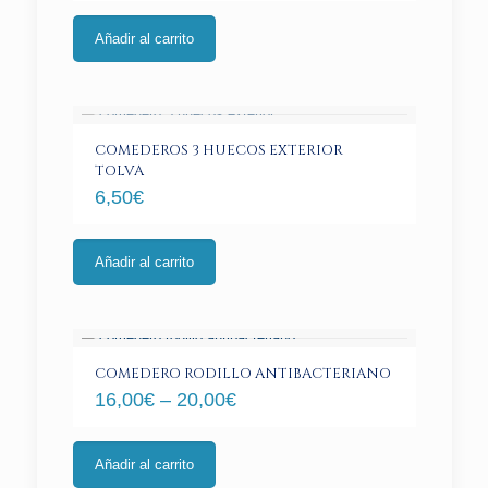
producto
Este
producto
Añadir al carrito
tiene
múltiples
variantes.
Las
opciones
COMEDEROS 3 HUECOS EXTERIOR
se
TOLVA
pueden
6,50
€
elegir
en
la
página
Añadir al carrito
de
producto
COMEDERO RODILLO ANTIBACTERIANO
16,00
€
–
20,00
€
Este
producto
Añadir al carrito
tiene