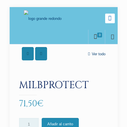
0
Ver todo
MILBPROTECT
71,50
€
Añadir al carrito