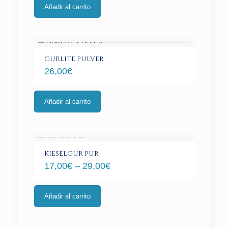
Añadir al carrito
GURLITE PULVER
26,00
€
Añadir al carrito
KIESELGUR PUR
17,00
€
–
29,00
€
Este
producto
Añadir al carrito
tiene
múltiples
variantes.