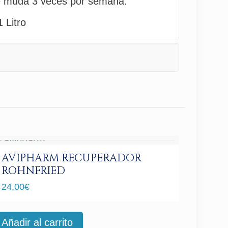
de muda 3 veces por semana.
 Litro
AVIPHARM RECUPERADOR
ROHNFRIED
24,00
€
Añadir al carrito