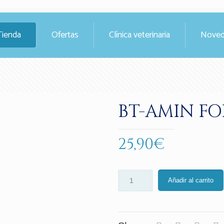
Tienda
Ofertas
Clínica veterinaria
Noved
BT-AMIN FO
25,90
€
Añadir al carrito